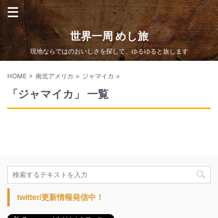
世界一周 めし旅
現地ならではのおいしさを探して、ゆるゆると旅します
HOME
>
南北アメリカ
>
ジャマイカ
>
「ジャマイカ」 一覧
twitter/更新情報発信中！