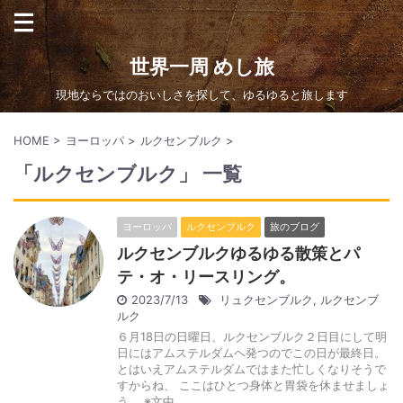
世界一周 めし旅
現地ならではのおいしさを探して、ゆるゆると旅します
HOME
>
ヨーロッパ
>
ルクセンブルク
>
「ルクセンブルク」 一覧
ヨーロッパ
ルクセンブルク
旅のブログ
ルクセンブルクゆるゆる散策とパ
テ・オ・リースリング。
2023/7/13
リュクセンブルク
,
ルクセンブ
ルク
６月18日の日曜日、ルクセンブルク２日目にして明
日にはアムステルダムヘ発つのでこの日が最終日。
とはいえアムステルダムではまた忙しくなりそうで
すからね、 ここはひとつ身体と胃袋を休ませましょ
う。 ※文中 ...