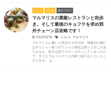
トルコ
中近東
旅のブログ
マルマリスの素敵レストランと街歩
き。そして最後のキョフテを求め郊
外チェーン店攻略です！
2023/4/18
トルコ
,
マルマリス
マルマリスに着いた翌日の４月10日。明後日の朝に
はギリシャへ発つのでトルコ滞在は残り２日しかあ
りません。前日は宿でゴロンゴロンしてしまったの
で、すぐにでもマルマリスの町に繰り出したいとこ
ろですが、 ま ...