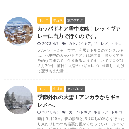
トルコ
中近東
旅のブログ
カッパドキア雪中攻略！レッドヴァ
レーに自力で行くのです。
2023/4/7
カトパドキア
,
ギョレメ
,
トルコ
メルハバ〜ミャーです。今居るトルコのアンタルヤ
は、記事中のカッパドキアとは別世界！暖かくて開
放的な雰囲気で、生き返るようです。さてブログは
３月30日。前日に大雪の中ギョレメに到着し、明け
て翌朝もまだ雪 ...
トルコ
中近東
旅のブログ
季節外れの大雪！アンカラからギョ
レメへ。
2023/4/5
カトパドキア
,
ギョレメ
,
トルコ
時は３月29日。春の陽気と揺り戻しの寒さを行った
り来たりしつつも着実に暖かくなっていくトルコで