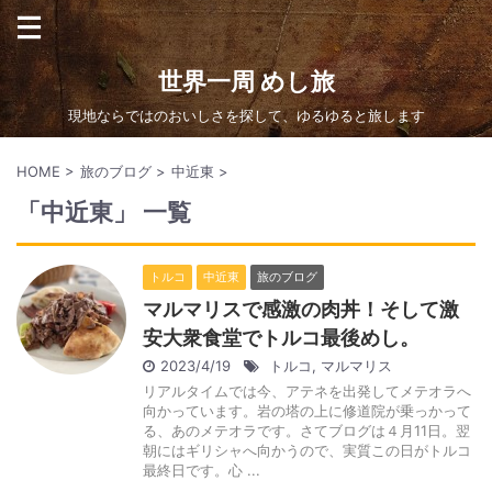
世界一周 めし旅
現地ならではのおいしさを探して、ゆるゆると旅します
HOME
>
旅のブログ
>
中近東
>
「中近東」 一覧
トルコ
中近東
旅のブログ
マルマリスで感激の肉丼！そして激
安大衆食堂でトルコ最後めし。
2023/4/19
トルコ
,
マルマリス
リアルタイムでは今、アテネを出発してメテオラへ
向かっています。岩の塔の上に修道院が乗っかって
る、あのメテオラです。さてブログは４月11日。翌
朝にはギリシャへ向かうので、実質この日がトルコ
最終日です。心 ...