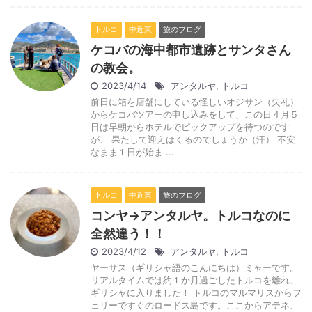
トルコ
中近東
旅のブログ
ケコバの海中都市遺跡とサンタさん
の教会。
2023/4/14
アンタルヤ
,
トルコ
前日に箱を店舗にしている怪しいオジサン（失礼）
からケコバツアーの申し込みをして、この日４月５
日は早朝からホテルでピックアップを待つのです
が、 果たして迎えはくるのでしょうか（汗） 不安
なまま１日が始ま ...
トルコ
中近東
旅のブログ
コンヤ→アンタルヤ。トルコなのに
全然違う！！
2023/4/12
アンタルヤ
,
トルコ
ヤーサス（ギリシャ語のこんにちは）ミャーです。
リアルタイムでは約１か月過ごしたトルコを離れ、
ギリシャに入りました！ トルコのマルマリスからフ
ェリーですぐのロードス島です。ここからアテネ、