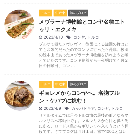
トルコ
中近東
旅のブログ
メヴラーナ博物館とコンヤ名物エト
ゥリ・エクメキ
2023/4/10
コンヤ
,
トルコ
ブルサで観たメヴレヴィー教団による旋回の舞はと
ても印象的だったのでコンヤに行ったら是非、教団
の総本山であったメヴラーナ博物館を訪れようと考
えていたのです。コンヤ到着から一夜明けて４月２
日の日曜日、コン ...
トルコ
中近東
旅のブログ
ギョレメからコンヤへ。名物フル
ン・ケバブに挑む！
2023/4/9
カッパドキア
,
コンヤ
,
トルコ
リアルタイムでは只今トルコ旅の最後の町となるマ
ルマリスへ移動中です。マルマリスから目と鼻の先
にある、ロードス島からギリシャへ入ろうという算
段です。さてブログは４月１日。雪で100%とはい