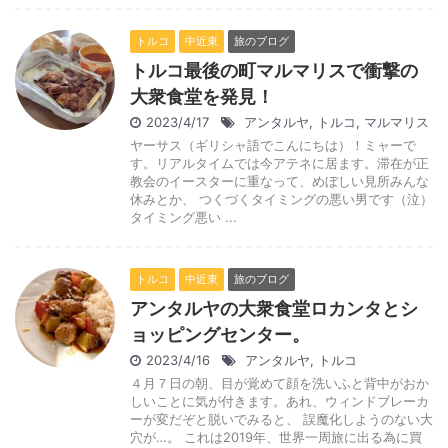
トルコ
中近東
旅のブログ
トルコ最後の町マルマリスで衝撃の
大衆食堂を発見！
2023/4/17
アンタルヤ
,
トルコ
,
マルマリス
ヤーサス（ギリシャ語でこんにちは）！ミャーで
す。リアルタイムでは今アテネに居ます。滞在が正
教会のイースターに重なって、めぼしい見所みんな
休みとか、 つくづくタイミングの悪い男です（泣）
タイミング悪い ...
トルコ
中近東
旅のブログ
アンタルヤの大衆食堂ロカンタとシ
ョッピングセンター。
2023/4/16
アンタルヤ
,
トルコ
４月７日の朝、目が覚めて顔を洗いふと背中がおか
しいことに気が付きます。あれ、ウィンドブレーカ
ーが変だぞと脱いでみると、 誤魔化しようのない大
穴が…。 これは2019年、世界一周旅に出る為に買