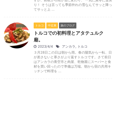
すが、前夜から雨が雪に変わり、 一気に真冬に逆戻
り！ そうは言っても季節外れの雪なんてサッと降っ
てサッと上 ...
トルコ
中近東
旅のブログ
トルコでの初料理とアタテュルク
廟。
2023/4/4
アンカラ
,
トルコ
３月28日この日は朝から雨。春の陽気から一転、日
が差さないと寒さがぶり返すトルコです。さて前日
はアンカラの青空市と肉屋、乾物屋にスーパーと食
材を買い回ったので準備は万端。朝から宿の共用キ
ッチンで料理を ...