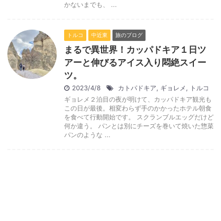
かないまでも、 ...
トルコ
中近東
旅のブログ
まるで異世界！カッパドキア１日ツ
アーと伸びるアイス入り悶絶スイー
ツ。
2023/4/8
カトパドキア
,
ギョレメ
,
トルコ
ギョレメ２泊目の夜が明けて、カッパドキア観光も
この日が最後。相変わらず手のかかったホテル朝食
を食べて行動開始です。 スクランブルエッグだけど
何か違う。 パンとは別にチーズを巻いて焼いた惣菜
パンのような ...