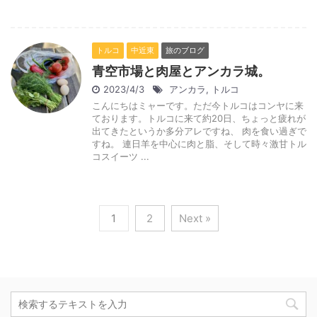
トルコ
中近東
旅のブログ
青空市場と肉屋とアンカラ城。
2023/4/3
アンカラ
,
トルコ
こんにちはミャーです。ただ今トルコはコンヤに来
ております。トルコに来て約20日、ちょっと疲れが
出てきたというか多分アレですね、 肉を食い過ぎで
すね。 連日羊を中心に肉と脂、そして時々激甘トル
コスイーツ ...
1
2
Next »