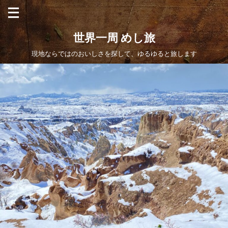
世界一周 めし旅
現地ならではのおいしさを探して、ゆるゆると旅します