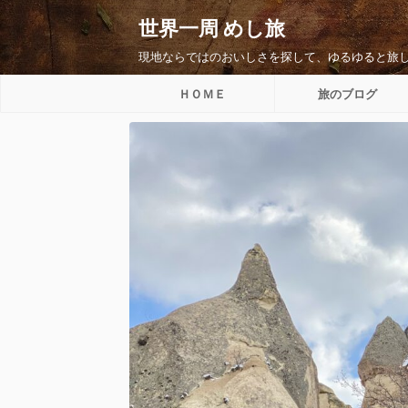
世界一周 めし旅
現地ならではのおいしさを探して、ゆるゆると旅
ＨＯＭＥ
旅のブログ