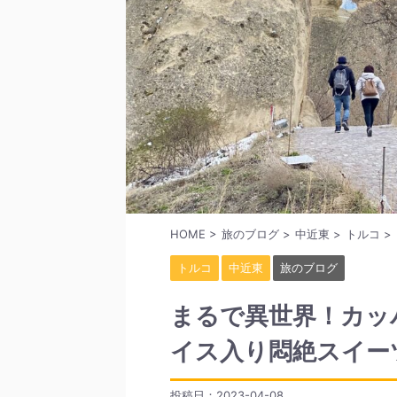
HOME
>
旅のブログ
>
中近東
>
トルコ
>
トルコ
中近東
旅のブログ
まるで異世界！カッ
イス入り悶絶スイー
投稿日：
2023-04-08