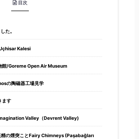
目次
ました。
sar Kalesi
reme Open Air Museum
nosの陶磁器工場見学
きます
tion Valley（Devrent Valley)
ことFairy Chimneys (Paşabağları