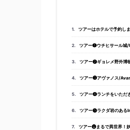
ツアーはホテルで予約し
ツアー❶ウチヒサール城/Uçhi
ツアー❷ギョレメ野外博物館/Go
ツアー❸アヴァノス/Ava
ツアー❹ランチをいただ
ツアー❺ラクダ岩のあるImagina
ツアー❻まるで異世界！妖精の煙突