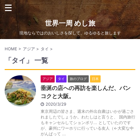
世界一周 めし旅
現地ならではのおいしさを探して、ゆるゆると旅します
HOME
>
アジア
>
タイ
>
「タイ」 一覧
アジア
タイ
旅のブログ
日本
垂涎の店への再訪を楽しんだ、バン
コクと大阪。
2020/3/29
東京周辺の皆さま、週末の外出自粛はいかが過ごさ
れましたでしょうか。わたしはと言うと、 国内旅行
もキャンセルしてションボリ... としていたのです
が、豪州にワーホリに行っている友人（←大変な中
がんばって ...