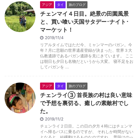
アジア
タイ
旅のブログ
チェンマイ４日目。絶景の田園風景
と、買い喰い天国サタデー･ナイト･
マーケット！
2019/11/4
リアルタイムではただ今、ミャンマーのバガン。今
年７月に悲願の世界遺産登録が決まった、世界３大
仏教遺跡であるバガン遺跡を見にきています。 ここ
は朝日も夕日も名物だというから大変。 寝不足をお
してバガンを ...
アジア
タイ
旅のブログ
チェンライ③ 首長族の村は良い意味
で予想を裏切る、癒しの素敵村でし
た。
2019/11/2
チェンライ２日目。この日の夕方４時にはチェンマ
イへ帰るバスに乗るのですが、 それしか時間がない
となると、結構動けるものなのですね。 普段はのっ