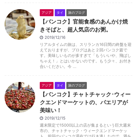
アジア
タイ
旅のブログ
【バンコク】官能食感のあんかけ焼
きそばと、超人気店のお粥。
2019/12/16
リアルタイムの旅は、スリランカ16日間の終盤を迎
えておりますが、ブログはあと２回バンコク篇で
す。美味しいものが多すぎて「もういいや、飛ばし
ちゃえ！」とはいかないのです。もう少々、お付き
合いください。今 ...
アジア
タイ
旅のブログ
【バンコク】チャトチャック･ウィー
クエンドマーケットの、パエリアが
美味い！
2019/12/15
週末限定で15000以上の店が集まるという巨大週末
市の、チャトチャック・ウィークエンドマーケッ
ト。前回のバンコク滞在では行き逃したので、満を