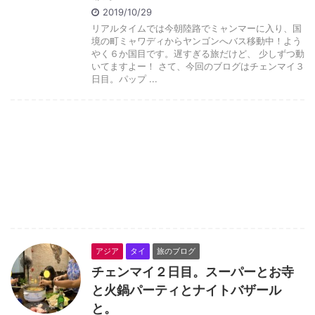
2019/10/29
リアルタイムでは今朝陸路でミャンマーに入り、国
境の町ミャワディからヤンゴンへバス移動中！よう
やく６か国目です。遅すぎる旅だけど、 少しずつ動
いてますよー！ さて、今回のブログはチェンマイ３
日目。パップ ...
アジア
タイ
旅のブログ
チェンマイ２日目。スーパーとお寺
と火鍋パーティとナイトバザール
と。