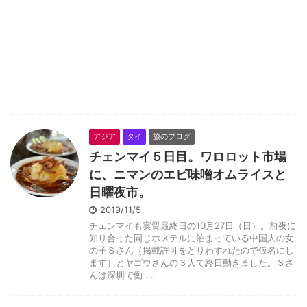
アジア
タイ
旅のブログ
チェンマイ５日目。ワロロット市場
に、ニマンのエビ味噌オムライスと
日曜夜市。
2019/11/5
チェンマイも実質最終日の10月27日（日）。前夜に
知り合った同じホステルに泊まっている中国人の女
の子Ｓさん（掲載許可をとりわすれたので仮名にし
ます）とヤゴウさんの３人で終日動きました。Ｓさ
んは深圳で働 ...