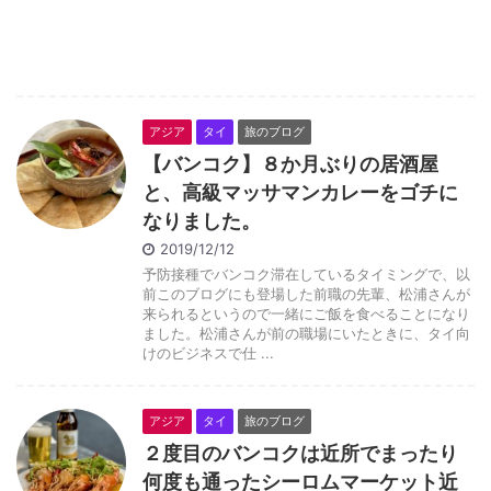
アジア
タイ
旅のブログ
【バンコク】８か月ぶりの居酒屋
と、高級マッサマンカレーをゴチに
なりました。
2019/12/12
予防接種でバンコク滞在しているタイミングで、以
前このブログにも登場した前職の先輩、松浦さんが
来られるというので一緒にご飯を食べることになり
ました。松浦さんが前の職場にいたときに、タイ向
けのビジネスで仕 ...
アジア
タイ
旅のブログ
２度目のバンコクは近所でまったり
何度も通ったシーロムマーケット近