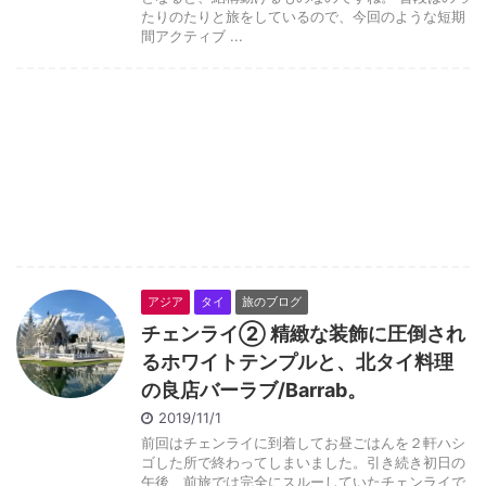
たりのたりと旅をしているので、今回のような短期
間アクティブ ...
アジア
タイ
旅のブログ
チェンライ② 精緻な装飾に圧倒され
るホワイトテンプルと、北タイ料理
の良店バーラブ/Barrab。
2019/11/1
前回はチェンライに到着してお昼ごはんを２軒ハシ
ゴした所で終わってしまいました。引き続き初日の
午後、前旅では完全にスルーしていたチェンライで