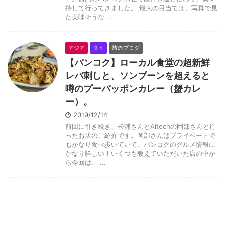
持して行ってきました。 最大の目当ては、写真で見
た美味そうな ...
アジア
タイ
旅のブログ
【バンコク】ローカル食堂の超新鮮
レバ刺しと、ソンブーンを超えると
噂のプーパッポンカレー（蟹カレ
ー）。
2019/12/14
前回に引き続き、松浦さんとAltechの岡部さんと行
ったお店のご紹介です。岡部さんはプライベートで
もかなり食べ歩いていて、バンコクのグルメ情報に
かなり詳しい！いくつも教えていただいた店の中か
ら今回は、 ...