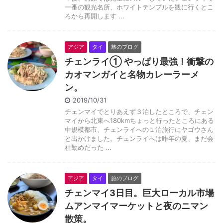
一番の観光名所、ホワイトテンプルを観に行くとこ
ろから再開します ...
アジア
タイ
旅のブログ
チェンライ① やっぱり最強！衝撃の
カオマンガイと名物カレーラーメ
ン。
2019/10/31
チェンマイでとりあえず３泊したところで、チェン
マイから北東へ180kmちょっと行ったところにある
中規模都市、チェンライへの１泊旅行にヤゴウさん
と出かけました。チェンライへは昨年の夏、まだ会
社勤めだった ...
アジア
タイ
旅のブログ
チェンマイ3日目。巨大ローカル市場
ムアンマイマーケットと夜のニマン
散策。