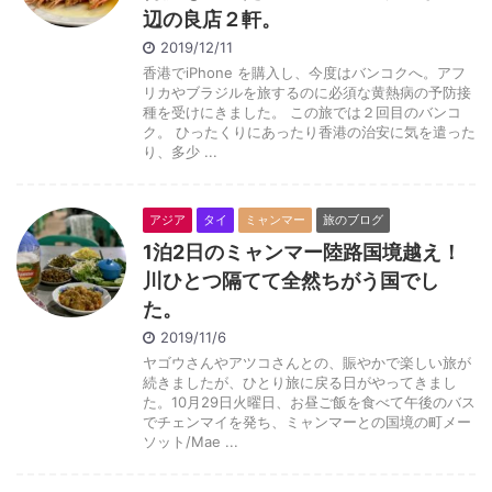
辺の良店２軒。
2019/12/11
香港でiPhone を購入し、今度はバンコクへ。アフ
リカやブラジルを旅するのに必須な黄熱病の予防接
種を受けにきました。 この旅では２回目のバンコ
ク。 ひったくりにあったり香港の治安に気を遣った
り、多少 ...
アジア
タイ
ミャンマー
旅のブログ
1泊2日のミャンマー陸路国境越え！
川ひとつ隔てて全然ちがう国でし
た。
2019/11/6
ヤゴウさんやアツコさんとの、賑やかで楽しい旅が
続きましたが、ひとり旅に戻る日がやってきまし
た。10月29日火曜日、お昼ご飯を食べて午後のバス
でチェンマイを発ち、ミャンマーとの国境の町メー
ソット/Mae ...