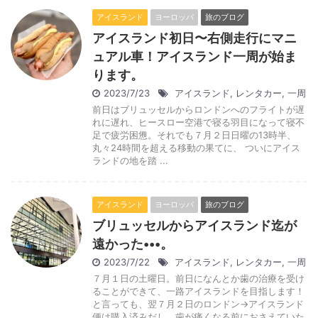
アイスランド
ヨーロッパ
旅のブログ
アイスランド初日〜右側走行にマニ
ュアル車！アイスランド一周が始ま
ります。
2023/7/23
アイスランド
,
レンタカー
,
一周
前日はブリュッセルからロンドンへのフライトが遅
れに遅れ、ヒースロー空港で寝る羽目になって寝不
足で疲労困憊。それでも７月２日日曜の13時半、
丸々24時間を超える移動の果てに、 ついにアイス
ランドの地を踏 ...
アイスランド
ヨーロッパ
旅のブログ
ブリュッセルからアイスランド迄が
遠かった•••。
2023/7/22
アイスランド
,
レンタカー
,
一周
７月１日の土曜日。前日になんとか歯の治療を受け
ることができて、一路アイスランドを目指します！
と言っても、翌７月２日のロンドン→アイスランド
便は購入済みだし、歯が痛くなる前におさえていた