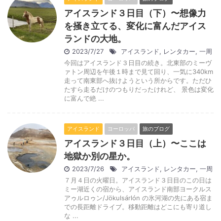
アイスランド３日目（下）〜想像力
を掻き立てる、変化に富んだアイス
ランドの大地。
2023/7/27
アイスランド
,
レンタカー
,
一周
今回はアイスランド３日目の続き。北東部のミーヴ
ァトン周辺を午後１時まで見て回り、一気に340km
走って南東部へ抜けようという所からです。ただひ
たすら走るだけのつもりだったけれど、 景色は変化
に富んで絶 ...
アイスランド
ヨーロッパ
旅のブログ
アイスランド３日目（上）〜ここは
地獄か別の星か。
2023/7/26
アイスランド
,
レンタカー
,
一周
７月４日の火曜日。アイスランド３日目のこの日は
ミー湖近くの宿から、アイスランド南部ヨークルス
アゥルロゥン/Jökulsárlón の氷河湖の先にある宿ま
での長距離ドライブ。移動距離はどこにも寄り道し
な ...