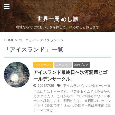
世界一周 めし旅
現地ならではのおいしさを探して、ゆるゆると旅します
HOME
>
ヨーロッパ
>
アイスランド
>
「アイスランド」 一覧
アイスランド
ヨーロッパ
旅のブログ
アイスランド最終日〜氷河洞窟とゴ
ールデンサークル。
2023/7/29
アイスランド
,
レンタカー
,
一周
こんにちはミャーです。リアルタイムでは昨日から
カナダに入り、これからユーコン準州のホワイトホ
ースへ移動します。明日からは、 ５日間のユーコン
川下りに参加です！ わたしの世界一周は基本的に食
テーマですが ...