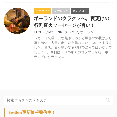
ポーランド
ヨーロッパ
旅のブログ
ポーランドのクラクフへ。夜更けの
行列直火ソーセージが旨い！
2023/6/20
クラクフ
,
ポーランド
６月６日火曜日。朝起きてみると風邪の症状は少し
落ち着いて大量に出ていた鼻水もだいぶおさまりま
した。まあ、薬が効いてるだけで治ってはいないで
しょう…。今日はスロバキアのコシツェから、ポー
ランドのクラクフ ...
twitter/更新情報発信中！