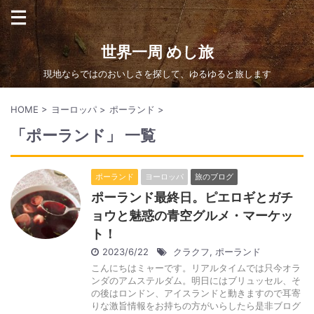
世界一周 めし旅
現地ならではのおいしさを探して、ゆるゆると旅します
HOME
>
ヨーロッパ
>
ポーランド
>
「ポーランド」 一覧
ポーランド
ヨーロッパ
旅のブログ
ポーランド最終日。ピエロギとガチ
ョウと魅惑の青空グルメ・マーケッ
ト！
2023/6/22
クラクフ
,
ポーランド
こんにちはミャーです。リアルタイムでは只今オラ
ンダのアムステルダム。明日にはブリュッセル、そ
の後はロンドン、アイスランドと動きますので耳寄
りな激旨情報をお持ちの方がいらしたら是非ブログ