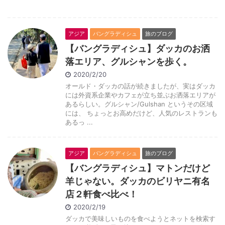
アジア
バングラディシュ
旅のブログ
【バングラディシュ】ダッカのお洒
落エリア、グルシャンを歩く。
2020/2/20
オールド・ダッカの話が続きましたが、実はダッカ
には外資系企業やカフェが立ち並ぶお洒落エリアが
あるらしい。グルシャン/Gulshan というその区域
には、 ちょっとお高めだけど、人気のレストランも
あるっ ...
アジア
バングラディシュ
旅のブログ
【バングラディシュ】マトンだけど
羊じゃない。ダッカのビリヤニ有名
店２軒食べ比べ！
2020/2/19
ダッカで美味しいものを食べようとネットを検索す