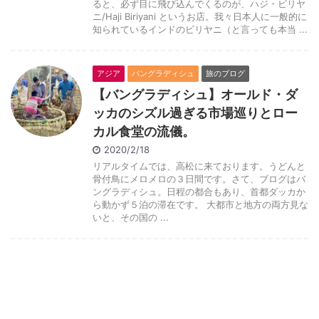
ると、必ず目に飛び込んでくるのが、ハジ・ビリヤ
ニ/Haji Biriyani というお店。我々日本人に一般的に
知られているインドのビリヤニ（と言っても本当 ...
アジア
バングラディシュ
旅のブログ
【バングラディシュ】オールド・ダ
ッカのシズル過ぎる市場巡りとロー
カル食堂の流儀。
2020/2/18
リアルタイムでは、高松に来ております。うどんと
骨付鳥にメロメロの３日間です。さて、ブログはバ
ングラディシュ。日程の都合もあり、首都ダッカか
ら動かず５泊の滞在です。 大都市と地方の両方見な
いと、その国の ...