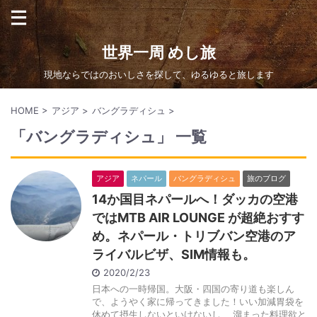
世界一周 めし旅
現地ならではのおいしさを探して、ゆるゆると旅します
HOME
>
アジア
>
バングラディシュ
>
「バングラディシュ」 一覧
アジア
ネパール
バングラディシュ
旅のブログ
14か国目ネパールへ！ダッカの空港
ではMTB AIR LOUNGE が超絶おすす
め。ネパール・トリブバン空港のア
ライバルビザ、SIM情報も。
2020/2/23
日本への一時帰国。大阪・四国の寄り道も楽しん
で、ようやく家に帰ってきました！いい加減胃袋を
休めて摂生しないといけないし、 溜まった料理欲と