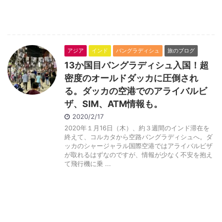
アジア
インド
バングラディシュ
旅のブログ
13か国目バングラディシュ入国！超
密度のオールドダッカに圧倒され
る。ダッカの空港でのアライバルビ
ザ、SIM、ATM情報も。
2020/2/17
2020年１月16日（木）、約３週間のインド滞在を
終えて、コルカタから空路バングラディシュへ。ダ
ッカのシャージャラル国際空港ではアライバルビザ
が取れるはずなのですが、情報が少なく不安を抱え
て飛行機に乗 ...