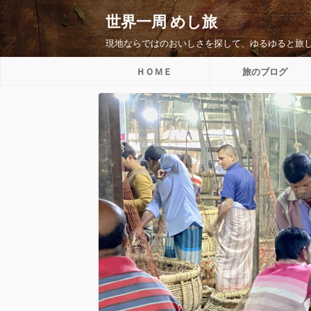
世界一周 めし旅
現地ならではのおいしさを探して、ゆるゆると旅
ＨＯＭＥ
旅のブログ