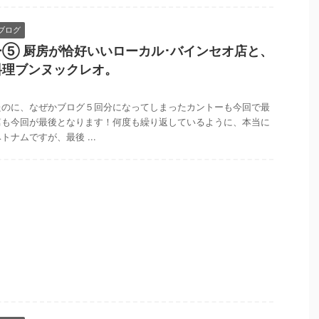
ブログ
⑤ 厨房が恰好いいローカル･バインセオ店と、
料理ブンヌックレオ。
たのに、なぜかブログ５回分になってしまったカントーも今回で最
篇も今回が最後となります！何度も繰り返しているように、本当に
ナムですが、最後 ...