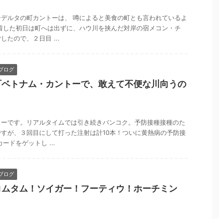
デルタの町カントーは、 噂によると美食の町とも言われているよ
着した初日は町へは出ずに、ハウ川を挟んだ対岸の宿メコン・チ
たので、２日目 ...
ブログ
町ベトナム・カントーで、敢えて不便な川向うの
ャーです。リアルタイムでは引き続きバンコク。予防接種接種のた
すが、３回目にして打った注射は計10本！ついに黄熱病の予防接
ードをゲットし ...
ブログ
コムタム！ソイガー！フーティウ！ホーチミン