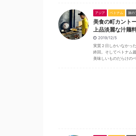
アジア
ベトナム
旅の
美食の町カントー
上品淡麗な汁麺
2019/12/5
実質２日しかいなかっ
終回。そしてベトナム
美味しいものだらけのベト