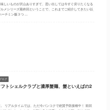
美味しいものが沢山ありすぎて、思い出しては今すぐ戻りたくなる
グルメシリーズ最終回ということで、これまでご紹介してきたい以
ーチミン飯３つ ...
ブログ
ソフトシェルクラブと濃厚蟹麺、蟹といえばの2
。 リアルタイムでは、ただ今バンコクで絶賛予防接種中！ 前回