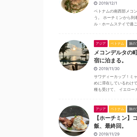
2019/12/1
ベトナムの南西部メコン
う。 ホーチミンから到
ル・ホームステイで過ごし
アジア
ベトナム
旅の
メコンデルタの
宿に泊まる。
2019/11/30
サワディーカップ！ミ
めに滞在しているわけで
種も受けて、 イエローカ
アジア
ベトナム
旅の
【ホーチミン】
飯、最終回。
2019/11/29