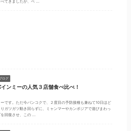
てきましたが、ベ ...
ブログ
バインミーの人気３店舗食べ比べ！
ーです。ただ今バンコクで、２度目の予防接種も兼ねて10日ほど
まりガツガツ動き回らずに、ミャンマーやカンボジアで遊びまわっ
回復させ、この ...