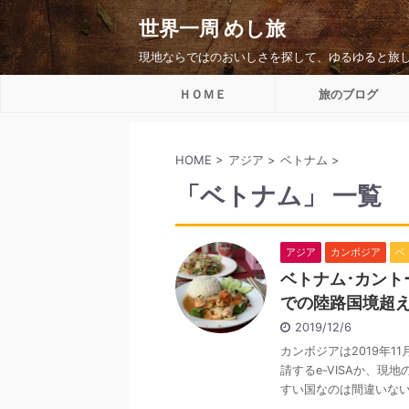
世界一周 めし旅
現地ならではのおいしさを探して、ゆるゆると旅
ＨＯＭＥ
旅のブログ
HOME
>
アジア
>
ベトナム
>
「ベトナム」 一覧
アジア
カンボジア
ベ
ベトナム･カント
での陸路国境超
2019/12/6
カンボジアは2019年
請するe-VISAか、
すい国なのは間違いない。 