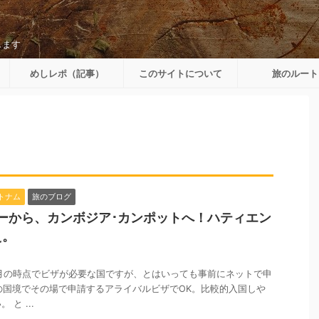
します
めしレポ（記事）
このサイトについて
旅のルート
トナム
旅のブログ
ーから、カンボジア･カンポットへ！ハティエン
え。
11月の時点でビザが必要な国ですが、とはいっても事前にネットで申
現地の国境でその場で申請するアライバルビザでOK。比較的入国しや
と ...