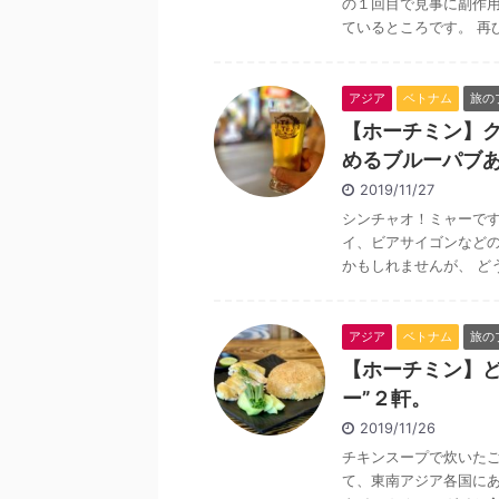
の１回目で見事に副作
ているところです。 再び
アジア
ベトナム
旅の
【ホーチミン】
めるブルーパブ
2019/11/27
シンチャオ！ミャーです
イ、ビアサイゴンなど
かもしれませんが、 どう
アジア
ベトナム
旅の
【ホーチミン】
ー”２軒。
2019/11/26
チキンスープで炊いた
て、東南アジア各国に