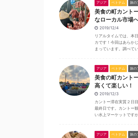
アジア
ベトナム
旅の
美食の町カント
なローカル市場
2019/12/4
リアルタイムでは、本
カです！今回はあらかじ
まっています。調べていく
アジア
ベトナム
旅の
美食の町カント
高くて楽しい！
2019/12/3
カントー滞在実質２日
最終日です。カントー
い水上マーケットですが、
アジア
ベトナム
旅の