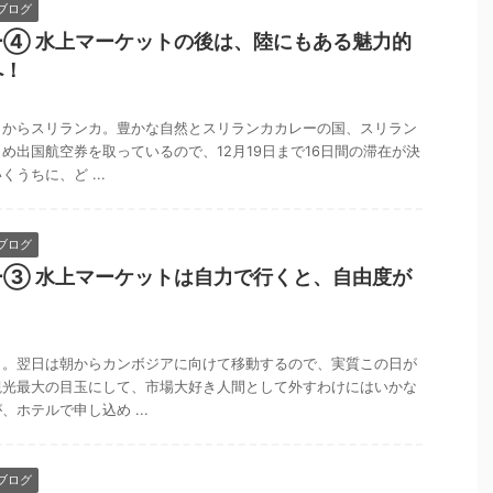
ブログ
ー④ 水上マーケットの後は、陸にもある魅力的
へ！
日からスリランカ。豊かな自然とスリランカカレーの国、スリラン
め出国航空券を取っているので、12月19日まで16日間の滞在が決
うちに、ど ...
ブログ
ー③ 水上マーケットは自力で行くと、自由度が
目。翌日は朝からカンボジアに向けて移動するので、実質この日が
観光最大の目玉にして、市場大好き人間として外すわけにはいかな
ホテルで申し込め ...
ブログ