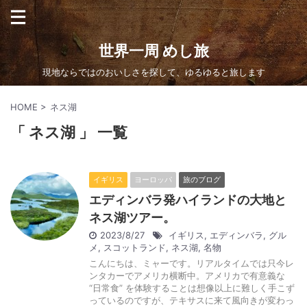
世界一周 めし旅
現地ならではのおいしさを探して、ゆるゆると旅します
HOME
>
ネス湖
「 ネス湖 」 一覧
イギリス
ヨーロッパ
旅のブログ
エディンバラ発ハイランドの大地と
ネス湖ツアー。
2023/8/27
イギリス
,
エディンバラ
,
グル
メ
,
スコットランド
,
ネス湖
,
名物
こんにちは、ミャーです。リアルタイムでは只今レ
ンタカーでアメリカ横断中。アメリカで有意義な
“日常食” を体験することは想像以上に難しく手こず
っているのですが、テキサスに来て風向きが変わっ