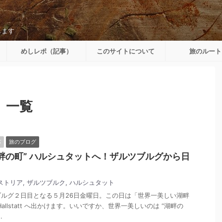
します
めしレポ（記事）
このサイトについて
旅のルート
 一覧
パ
旅のブログ
畔の町” ハルシュタットへ！ザルツブルグから日
ストリア
,
ザルツブルク
,
ハルシュタット
ルグ２日目となる５月26日金曜日。この日は「世界一美しい湖畔
allstatt へ出かけます。いいですか、世界一美しいのは “湖畔の
.