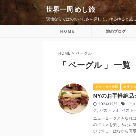
世界一周 めし旅
現地ならではのおいしさを探して、ゆるゆると旅
ＨＯＭＥ
旅のブログ
HOME
>
ベーグル
「 ベーグル 」 一覧
アメリカ合衆国
南北ア
NYのお手軽絶
2024/12/2
アメ
ク
,
パストラミ
,
ベスト
ニューヨークともなれ
のグルメを楽しみたい
いですし、はなから高級店