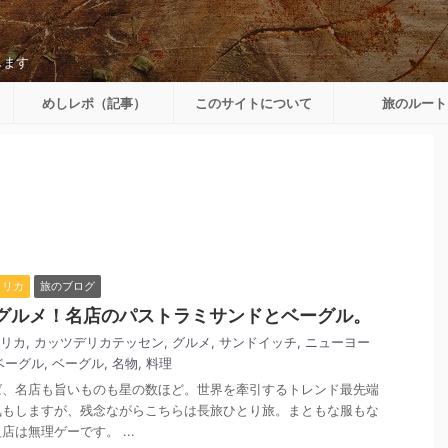
します
めしレポ（記事）
このサイトについて
旅のルート
メリカ
旅のブログ
品グルメ！名店のパストラミサンドとベーグル。
リカ
,
カッツデリカテッセン
,
グルメ
,
サンドイッチ
,
ニューヨー
ベーグル
,
ベーグル
,
名物
,
料理
ば、名店も旨いものも星の数ほど。世界を牽引するトレンド最先端
気もしますが、残念ながらこちらは長旅ひとり旅。まともな服もな
は無理ゲーです。 ...