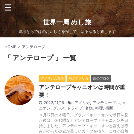
世界一周 めし旅
現地ならではのおいしさを探して、ゆるゆると旅します
HOME
>
アンテロープ
「 アンテロープ 」 一覧
アメリカ合衆国
南北アメリカ
旅のブログ
アンテロープキャニオンは時間が重
要！
2023/11/16
アメリカ
,
アンテロープ
,
キャ
ニオン
,
グルメ
,
ドライブ
,
名物
,
料理
,
横断
８月17日の木曜日。グランドキャニオンで朝日を見
た後は、休む暇なくアンテロープ・キャニオンを目
指しました。アンテロープ・キャニオンと言えば赤
みがかった砂岩が美しいカーブを描き、これが自然