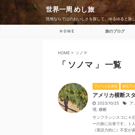
世界一周 めし旅
現地ならではのおいしさを探して、ゆるゆると旅
ＨＯＭＥ
旅のブログ
HOME
>
ソノマ
「 ソノマ 」 一覧
アメリカ合衆国
南北ア
アメリカ横断ス
2023/10/25
ア
理
,
横断
サンフランシスコに４
ーの旅に出発です。１
（英語力的に）不安が多く