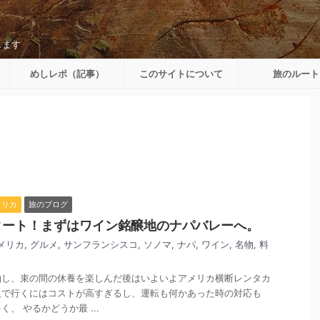
します
めしレポ（記事）
このサイトについて
旅のルート
メリカ
旅のブログ
タート！まずはワイン銘醸地のナパバレーへ。
メリカ
,
グルメ
,
サンフランシスコ
,
ソノマ
,
ナパ
,
ワイン
,
名物
,
料
泊し、束の間の休養を楽しんだ後はいよいよアメリカ横断レンタカ
人で行くにはコストが高すぎるし、運転も何かあった時の対応も
、 やるかどうか最 ...