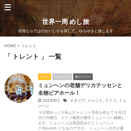
世界一周 めし旅
現地ならではのおいしさを探して、ゆるゆると旅します
HOME
>
トレント
「 トレント 」 一覧
ドイツ
ヨーロッパ
旅のブログ
ミュンヘンの老舗デリカテッセンと
名物ビアホール！
2023/6/2
イタリア
,
トレント
,
ドイツ
,
ミュ
ンヘン
３日間ゆっくり休んだトレント滞在を終えて５月22
日の月曜日、ドイツ南部の都市ミュンヘンへ移動し
ます。ミュンヘンは英語読みだとミューニッ
ク/Munich となるのですが、 ミュンヘンの方が素