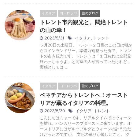
イタリア
ヨーロッパ
旅のブログ
トレント市内観光と、悶絶トレント
の山の幸！
2023/5/31
イタリア
,
トレント
５月20日の土曜日、トレント２日目のこの日は朝か
らコインランドリー。準備万端整った所で、トレン
トの市内観光です。トレントは「１日あれば全部見
終わっちゃうよ」と同室の人が言っていたけれど、
実感としては ...
イタリア
ヨーロッパ
旅のブログ
ベネチアからトレントへ！オースト
リアが薫るイタリアの料理。
2023/5/30
イタリア
,
トレント
こんにちはミャーです。リアルタイムではウィーン
を離れ、ハンガリーのブダペストに来ています。オ
ーストリアにはザルツブルグとウィーンの計５泊だ
けだったのですが、 文化の薫りが馨しいこと。 ク