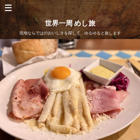
世界一周 めし旅
現地ならではのおいしさを探して、ゆるゆると旅します