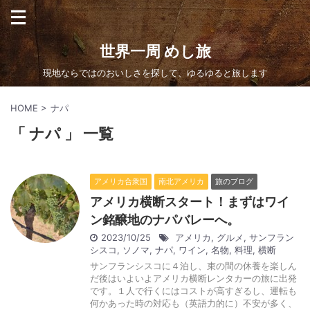
世界一周 めし旅
現地ならではのおいしさを探して、ゆるゆると旅します
HOME
>
ナパ
「 ナパ 」 一覧
アメリカ合衆国
南北アメリカ
旅のブログ
アメリカ横断スタート！まずはワイ
ン銘醸地のナパバレーへ。
2023/10/25
アメリカ
,
グルメ
,
サンフラン
シスコ
,
ソノマ
,
ナパ
,
ワイン
,
名物
,
料理
,
横断
サンフランシスコに４泊し、束の間の休養を楽しん
だ後はいよいよアメリカ横断レンタカーの旅に出発
です。１人で行くにはコストが高すぎるし、運転も
何かあった時の対応も（英語力的に）不安が多く、