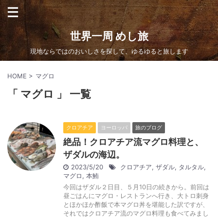
世界一周 めし旅
現地ならではのおいしさを探して、ゆるゆると旅します
HOME
>
マグロ
「 マグロ 」 一覧
クロアチア
ヨーロッパ
旅のブログ
絶品！クロアチア流マグロ料理と、
ザダルの海辺。
2023/5/20
クロアチア
,
ザダル
,
タルタル
,
マグロ
,
本鮪
今回はザダル２日目、５月10日の続きから。前回は
昼ごはんにマグロ・レストランへ行き、大トロ刺身
とほかほか酢飯で本マグロ丼を堪能した訳ですが、
それではクロアチア流のマグロ料理も食べてみまし