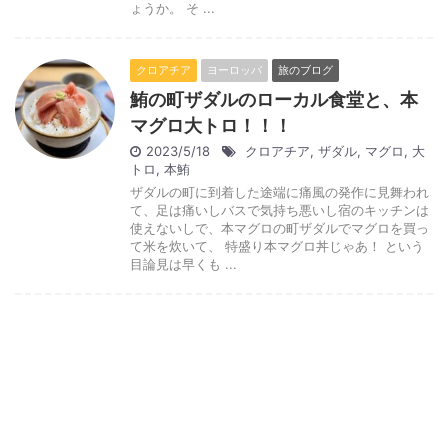
ょうか。 そ ...
クロアチア
ヨーロッパ
旅のブログ
鮪の町ザダルのローカル食堂と、本
マグロ大トロ！！！
2023/5/18
クロアチア
,
ザダル
,
マグロ
,
大
トロ
,
本鮪
ザダルの町に到着した途端に痛風の発作に見舞われ
て、足は痛いしバスで気持ち悪いし宿のキッチンは
使えないしで、本マグロの町ザダルでマグロを買っ
て米を炊いて、 特盛り本マグロ丼じゃあ！ という
目論見は早くも ...