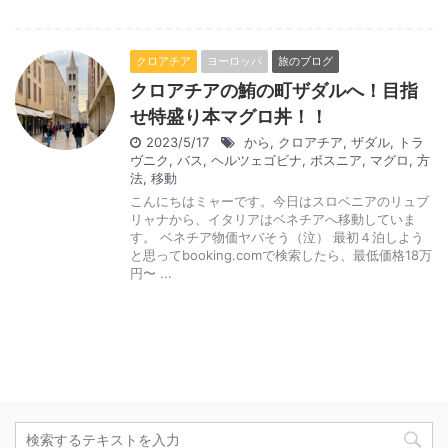
クロアチア
ヨーロッパ
旅のブログ
クロアチアの鮪の町ザダルへ！目指
せ特盛り本マグロ丼！！
2023/5/17
から
,
クロアチア
,
ザダル
,
トラ
ヴニク
,
バス
,
ヘルツェゴビナ
,
ボスニア
,
マグロ
,
方
法
,
移動
こんにちはミャーです。今日はスロベニアのリュブ
リャナから、イタリアはベネチアへ移動していま
す。 ベネチア物価ヤバそう（泣） 最初４泊しよう
と思ってbooking.comで検索したら、最低価格18万
円〜 ...