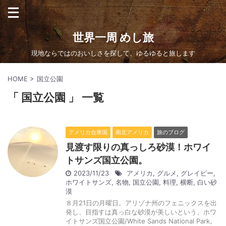
世界一周 めし旅
現地ならではのおいしさを探して、ゆるゆると旅します
HOME
>
国立公園
「 国立公園 」 一覧
アメリカ合衆国
南北アメリカ
旅のブログ
見渡す限りの真っしろ砂漠！ホワイ
トサンズ国立公園。
2023/11/23
アメリカ
,
グルメ
,
グレイビー
,
ホワイトサンズ
,
名物
,
国立公園
,
料理
,
横断
,
白い砂
漠
８月21日の月曜日。アリゾナ州のフェニックスを出
発し、目指すは真っ白な砂漠が美しいという、ホワ
イトサンズ国立公園/White Sands National Park。