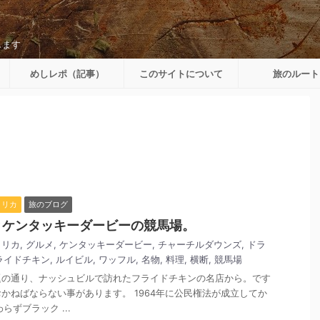
します
めしレポ（記事）
このサイトについて
旅のルート
メリカ
旅のブログ
とケンタッキーダービーの競馬場。
メリカ
,
グルメ
,
ケンタッキーダービー
,
チャーチルダウンズ
,
ドラ
ライドチキン
,
ルイビル
,
ワッフル
,
名物
,
料理
,
横断
,
競馬場
題の通り、ナッシュビルで訪れたフライドチキンの名店から。です
かねばならない事があります。 1964年に公民権法が成立してか
らずブラック ...