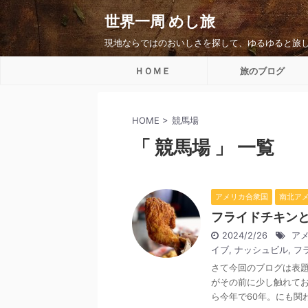
世界一周 めし旅
現地ならではのおいしさを探して、ゆるゆると旅
ＨＯＭＥ
旅のブログ
HOME
>
競馬場
「 競馬場 」 一覧
アメリカ合衆国
南北ア
フライドチキン
2024/2/26
ア
イブ
,
ナッシュビル
,
フ
さて今回のブログは表
がその前に少し触れてお
ら今年で60年。にも関わ