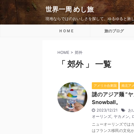
世界一周 めし旅
現地ならではのおいしさを探して、ゆるゆると旅
ＨＯＭＥ
旅のブログ
HOME
>
郊外
「 郊外 」 一覧
アメリカ合衆国
南北ア
謎のアジア麺 ”
Snowball。
2023/12/21
お
オーリンズ
,
ヤカメン
,
ニューオーリンズでは
はフランス移民の文化