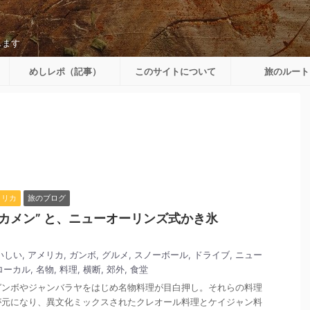
します
めしレポ（記事）
このサイトについて
旅のルート
メリカ
旅のブログ
ヤカメン” と、ニューオーリンズ式かき氷
いしい
,
アメリカ
,
ガンボ
,
グルメ
,
スノーボール
,
ドライブ
,
ニュー
ローカル
,
名物
,
料理
,
横断
,
郊外
,
食堂
ガンボやジャンバラヤをはじめ名物料理が目白押し。それらの料理
が元になり、異文化ミックスされたクレオール料理とケイジャン料