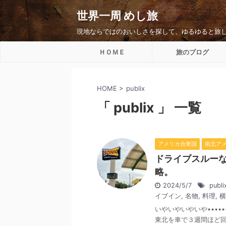
世界一周 めし旅
現地ならではのおいしさを探して、ゆるゆると旅
ＨＯＭＥ
旅のブログ
HOME
>
publix
「 publix 」 一覧
アメリカ合衆国
南北ア
ドライブスルーな
略。
2024/5/7
publi
イブイン
,
名物
,
料理
,
横
いやいやいやいや••••
東北を車で３週間ほど回