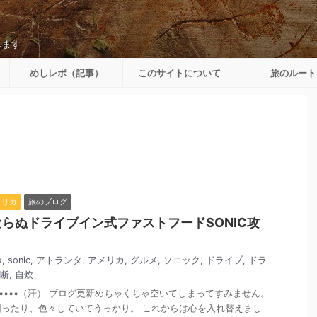
します
めしレポ（記事）
このサイトについて
旅のルート
メリカ
旅のブログ
らぬドライブイン式ファストフードSONIC攻
x
,
sonic
,
アトランタ
,
アメリカ
,
グルメ
,
ソニック
,
ドライブ
,
ドラ
断
,
自炊
•••••（汗） ブログ更新めちゃくちゃ空いてしまってすみません。
ったり、色々していてうっかり。 これからは心を入れ替えまし