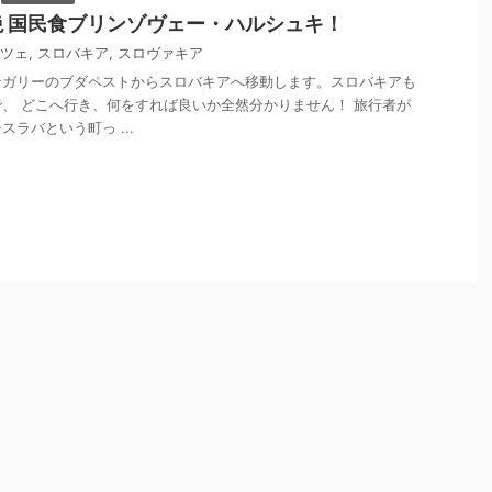
 国民食ブリンゾヴェー・ハルシュキ！
ツェ
,
スロバキア
,
スロヴァキア
ンガリーのブダペストからスロバキアへ移動します。スロバキアも
、 どこへ行き、何をすれば良いか全然分かりません！ 旅行者が
ラバという町っ ...