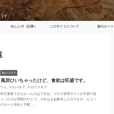
します
めしレポ（記事）
このサイトについて
旅のルート
覧
旅のブログ
。風邪ひいちゃったけど、食欲は旺盛です。
ツェ
,
スロバキア
,
スロヴァキア
。昨日更新できなかったのはですね、ブログ管理サイトが不調で投
ちゃったのが原因のひとつ。それはまあ解決したのですが、もう一
ルート決めと手配 ...