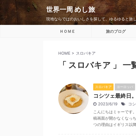
世界一周 めし旅
現地ならではのおいしさを探して、ゆるゆると旅
ＨＯＭＥ
旅のブログ
HOME
>
スロバキア
「 スロバキア 」 一
スロバキア
ヨーロッパ
コシツェ最終日
2023/6/19
コシ
こんにちはミャーです
稿画面が開かなくなっ
つの理由はイギリス以降の