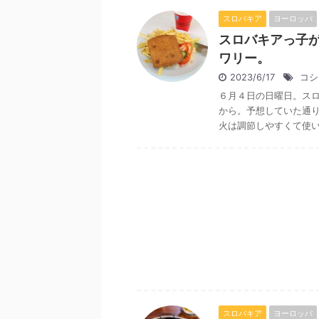
スロバキア
ヨーロッパ
スロバキアっ子
ワリー。
2023/6/17
コシ
６月４日の日曜日。ス
から。予想していた通り
火は調節しやすくて使い易
スロバキア
ヨーロッパ