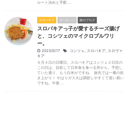
ルート決めと手配 ...
スロバキア
ヨーロッパ
旅のブログ
スロバキアっ子が愛するチーズ揚げ
と、コシツェのマイクロブルワリ
ー。
2023/6/17
コシツェ
,
スロバキア
,
スロヴァ
キア
６月４日の日曜日。スロバキアはコシツェ２日目の
この日は、自炊して日本食を食べる所から。予想し
ていた通り、もう白米がですね、 旅先では一番の炊
き上がり！ やはりガス火は調節しやすくて使い易い
ですね。午後 ...