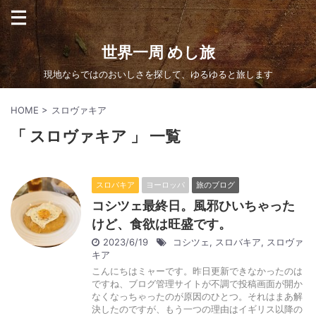
世界一周 めし旅
現地ならではのおいしさを探して、ゆるゆると旅します
HOME
>
スロヴァキア
「 スロヴァキア 」 一覧
スロバキア
ヨーロッパ
旅のブログ
コシツェ最終日。風邪ひいちゃった
けど、食欲は旺盛です。
2023/6/19
コシツェ
,
スロバキア
,
スロヴァ
キア
こんにちはミャーです。昨日更新できなかったのは
ですね、ブログ管理サイトが不調で投稿画面が開か
なくなっちゃったのが原因のひとつ。それはまあ解
決したのですが、もう一つの理由はイギリス以降の