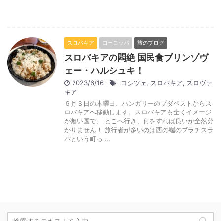
スロバキア
ヨーロッパ
旅のブログ
スロバキアの悶絶 国民食ブリンゾヴ
ェー・ハルシュキ！
2023/6/16
コシツェ
,
スロバキア
,
スロヴァ
キア
６月３日の木曜日、ハンガリーのブダペストからス
ロバキアへ移動します。スロバキアも全くイメージ
が無い国で、 どこへ行き、何をすれば良いか全然分
かりません！ 旅行者が多いのは西の端のブラチスラ
バという町っ ...