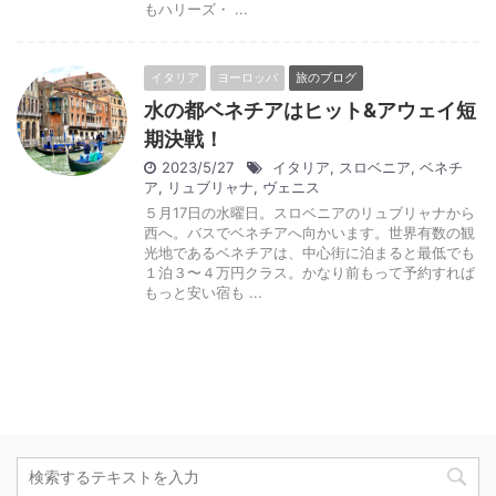
もハリーズ・ ...
イタリア
ヨーロッパ
旅のブログ
水の都ベネチアはヒット&アウェイ短
期決戦！
2023/5/27
イタリア
,
スロベニア
,
ベネチ
ア
,
リュブリャナ
,
ヴェニス
５月17日の水曜日。スロベニアのリュブリャナから
西へ。バスでベネチアへ向かいます。世界有数の観
光地であるベネチアは、中心街に泊まると最低でも
１泊３〜４万円クラス。かなり前もって予約すれば
もっと安い宿も ...