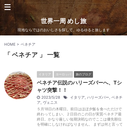
世界一周 めし旅
現地ならではのおいしさを探して、ゆるゆると旅します
HOME
>
ベネチア
「 ベネチア 」 一覧
イタリア
ヨーロッパ
旅のブログ
ベネチア伝説のハリーズバーへ、Tシ
ャツ突撃！！
2023/5/28
イタリア
,
ハリーズバー
,
ベネチ
ア
,
ヴェニス
５月18日の木曜日。前日はほぼ夕飯を食べただけで
終わってしまい、２日目のこの日が実質ベネチア最
終日。かなり厳しい短期決戦なのでここは優先順位
を明確にしなければなりません。 まずは何と言って