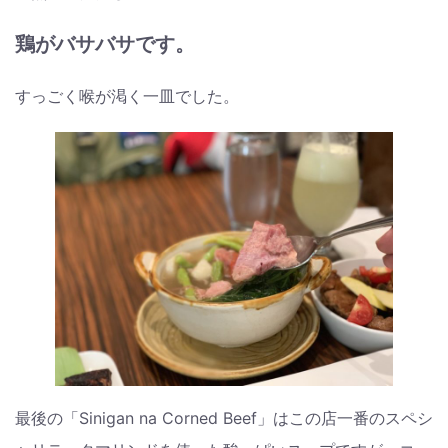
鶏がバサバサです。
すっごく喉が渇く一皿でした。
最後の「Sinigan na Corned Beef」はこの店一番のスペシ