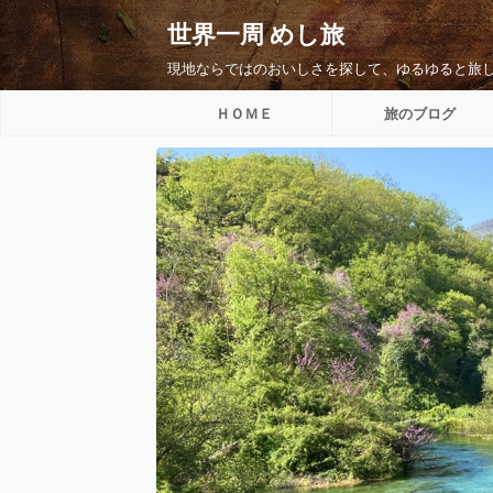
世界一周 めし旅
現地ならではのおいしさを探して、ゆるゆると旅
ＨＯＭＥ
旅のブログ