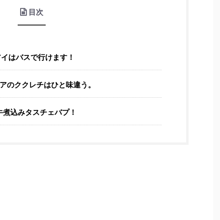
目次
アイはバスで行けます！
ニアのククレチはひと味違う。
牛煮込みタスチェバプ！