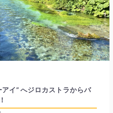
ーアイ” へジロカストラからバ
！
6