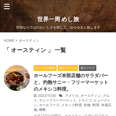
世界一周 めし旅
現地ならではのおいしさを探して、ゆるゆると旅します
HOME
>
オースティン
「 オースティン 」 一覧
アメリカ合衆国
南北アメリカ
旅のブログ
ホールフーズ本部店舗のサラダバー
と、灼熱サニー・フリーマーケット
のメキシコ料理。
2023/11/30
アメリカ
,
オースティン
,
グル
メ
,
サニーフリーマーケット
,
ドライブ
,
ヒュースト
ン
,
ホールフーズ
,
メキシコ料理
,
名物
,
料理
,
本場店
舗
,
横断
８月27日の日曜日、オースティンを発つ日ですが、