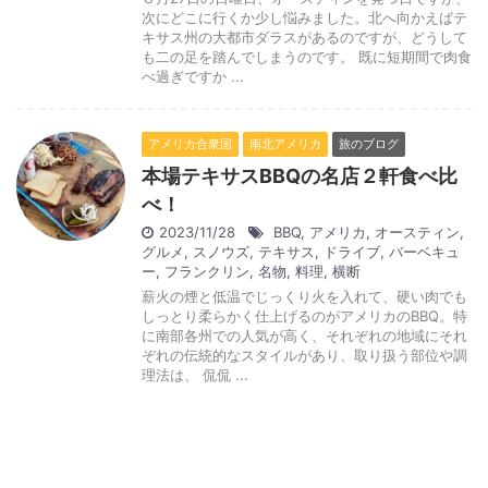
次にどこに行くか少し悩みました。北へ向かえばテ
キサス州の大都市ダラスがあるのですが、どうして
も二の足を踏んでしまうのです。 既に短期間で肉食
べ過ぎですか ...
アメリカ合衆国
南北アメリカ
旅のブログ
本場テキサスBBQの名店２軒食べ比
べ！
2023/11/28
BBQ
,
アメリカ
,
オースティン
,
グルメ
,
スノウズ
,
テキサス
,
ドライブ
,
バーベキュ
ー
,
フランクリン
,
名物
,
料理
,
横断
薪火の煙と低温でじっくり火を入れて、硬い肉でも
しっとり柔らかく仕上げるのがアメリカのBBQ。特
に南部各州での人気が高く、それぞれの地域にそれ
ぞれの伝統的なスタイルがあり、取り扱う部位や調
理法は、 侃侃 ...