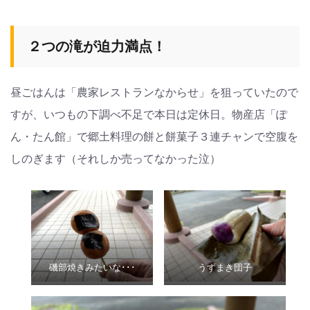
２つの滝が迫力満点！
昼ごはんは「農家レストランなからせ」を狙っていたので
すが、いつもの下調べ不足で本日は定休日。物産店「ぽ
ん・たん館」で郷土料理の餅と餅菓子３連チャンで空腹を
しのぎます（それしか売ってなかった泣）
磯部焼きみたいな･･･
うずまき団子