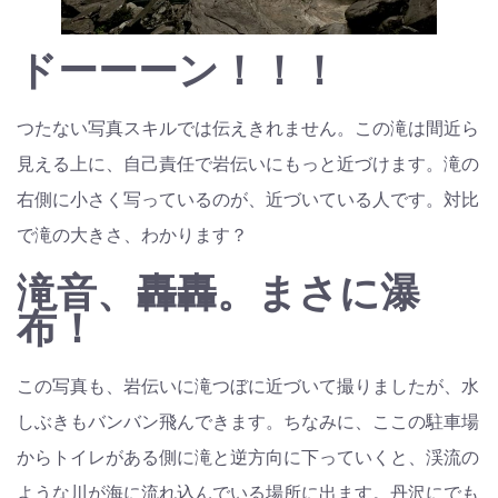
ドーーーン！！！
つたない写真スキルでは伝えきれません。この滝は間近ら
見える上に、自己責任で岩伝いにもっと近づけます。滝の
右側に小さく写っているのが、近づいている人です。対比
で滝の大きさ、わかります？
滝音、轟轟。まさに瀑
布！
この写真も、岩伝いに滝つぼに近づいて撮りましたが、水
しぶきもバンバン飛んできます。ちなみに、ここの駐車場
からトイレがある側に滝と逆方向に下っていくと、渓流の
ような川が海に流れ込んでいる場所に出ます。丹沢にでも