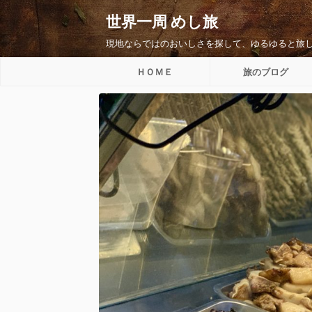
世界一周 めし旅
現地ならではのおいしさを探して、ゆるゆると旅
ＨＯＭＥ
旅のブログ