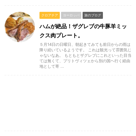
クロアチア
ヨーロッパ
旅のブログ
ハムが絶品！ザグレブの牛豚羊ミッ
クス肉プレート。
５月14日の日曜日、朝起きてみても前日からの雨は
降り続いているようです。 これは観光って雰囲気じ
ゃないなあ。 もともとザグレブにこれといった目当
ては無くて、プリトヴィツェから別の国ヘ行く経由
地として寄 ...