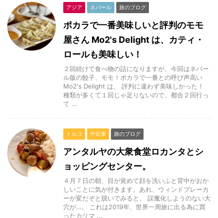
アジア
ネパール
旅のブログ
ポカラで一番美味しいと評判のモモ
屋さん Mo2's Delight は、カティ・
ロールも美味しい！
２回続けて食べ物の話になりますが、今回はネパー
ル版の餃子、モモ！ポカラで一番との呼び声高い
Mo2's Delight は、 評判に違わず美味しかった！
種類が多くて１回じゃ足りないので、都合２回行っ
て ...
トルコ
中近東
旅のブログ
アンタルヤの大衆食堂ロカンタとシ
ョッピングセンター。
４月７日の朝、目が覚めて顔を洗いふと背中がおか
しいことに気が付きます。あれ、ウィンドブレーカ
ーが変だぞと脱いでみると、 誤魔化しようのない大
穴が…。 これは2019年、世界一周旅に出る為に買
ったカリマ ...