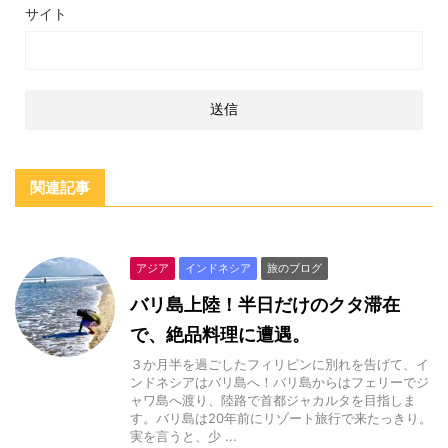
サイト
関連記事
アジア
インドネシア
旅のブログ
バリ島上陸！半日だけのクタ滞在
で、絶品料理に遭遇。
３か月半を過ごしたフィリピンに別れを告げて、イ
ンドネシアはバリ島へ！バリ島からはフェリーでジ
ャワ島へ渡り、陸路で首都ジャカルタを目指しま
す。バリ島は20年前にリゾート旅行で来たっきり。
実を言うと、少 ...