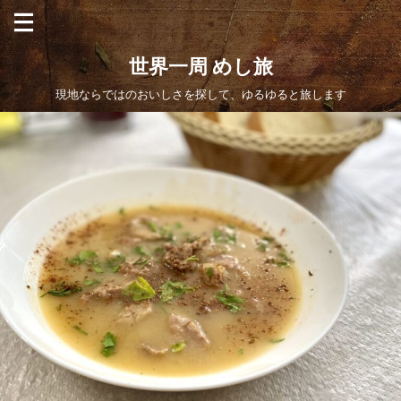
世界一周 めし旅
現地ならではのおいしさを探して、ゆるゆると旅します