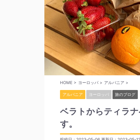
HOME
>
ヨーロッパ
>
アルバニア
>
アルバニア
ヨーロッパ
旅のブログ
ベラトからティラナ
す。
投稿日：2023-05-06 更新日：
2023-05-1