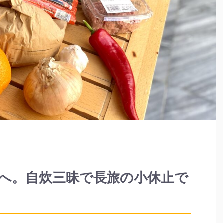
へ。自炊三昧で長旅の小休止で
2