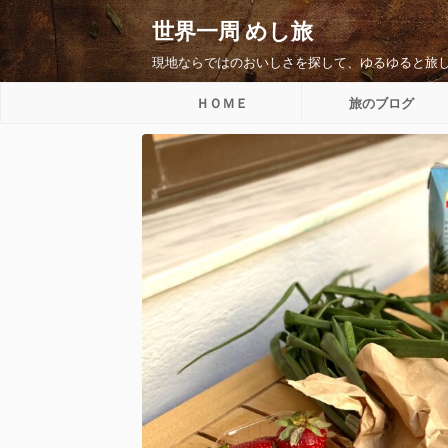
世界一周 めし旅
現地ならではのおいしさを探して、ゆるゆると旅
ＨＯＭＥ
旅のブログ