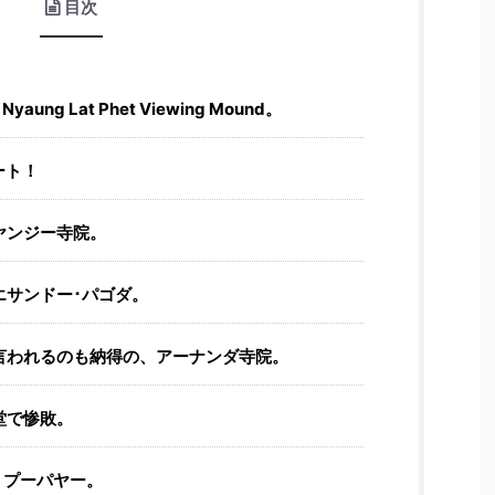
目次
g Lat Phet Viewing Mound。
ート！
ヤンジー寺院。
エサンドー･パゴダ。
言われるのも納得の、アーナンダ寺院。
堂で惨敗。
、プーパヤー。