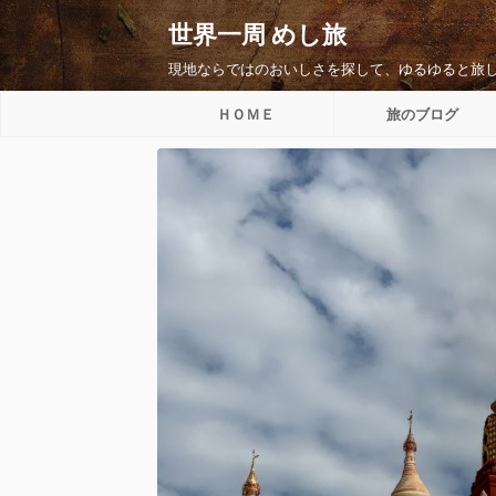
世界一周 めし旅
現地ならではのおいしさを探して、ゆるゆると旅
ＨＯＭＥ
旅のブログ