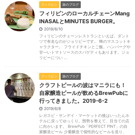
フィリピン
旅のブログ
フィリピンのローカルチェーンMang
INASALとMINUTES BURGER。
2019/6/10
フィリピンのチェーンレストランといえば、ダント
ツで有名なのがジョリビーです。 蜂のマスコットキ
ャラクター。 フライドチキンとご飯。ハンバーグや
甘―いトマトソースのスパゲティもあります。ジョ
リビーについ ...
フィリピン
旅のブログ
クラフトビールの波はマニラにも！
自家醸造ビールが飲めるBrewPubに
行ってきました。2019-6-2
2019/6/8
レガスピ・サンデイ・マーケットの後はいったんホ
テルに戻ってゆっくり。態勢を整えて、目当ての店
に向かいます。 BrewPub「PERFECT PINT」の自
家醸造ビール 少量醸造で個性的なビールを造り、