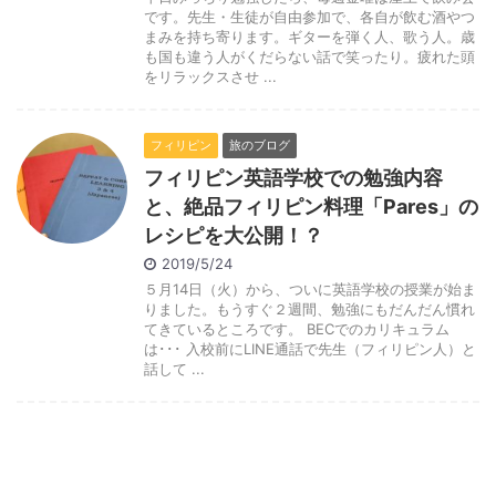
です。先生・生徒が自由参加で、各自が飲む酒やつ
まみを持ち寄ります。ギターを弾く人、歌う人。歳
も国も違う人がくだらない話で笑ったり。疲れた頭
をリラックスさせ ...
フィリピン
旅のブログ
フィリピン英語学校での勉強内容
と、絶品フィリピン料理「Pares」の
レシピを大公開！？
2019/5/24
５月14日（火）から、ついに英語学校の授業が始ま
りました。もうすぐ２週間、勉強にもだんだん慣れ
てきているところです。 BECでのカリキュラム
は･･･ 入校前にLINE通話で先生（フィリピン人）と
話して ...