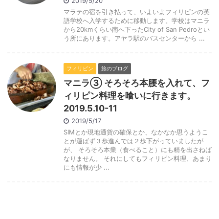
2019/5/20
マラテの宿を引き払って、いよいよフィリピンの英
語学校へ入学するために移動します。学校はマニラ
から20kmくらい南へ下ったCity of San Pedroとい
う所にあります。アヤラ駅のバスセンターから ...
フィリピン
旅のブログ
マニラ③ そろそろ本腰を入れて、フ
ィリピン料理を喰いに行きます。
2019.5.10-11
2019/5/17
SIMとか現地通貨の確保とか、なかなか思うようこ
とが運ばず３歩進んでは２歩下がっていましたが
が、 そろそろ本業（食べること）にも精を出さねば
なりません。 それにしてもフィリピン料理、あまり
にも情報が少 ...