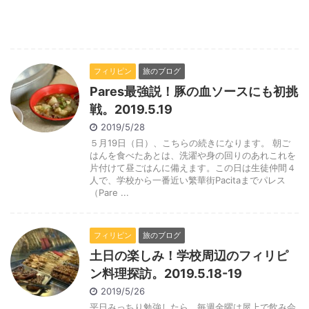
フィリピン
旅のブログ
Pares最強説！豚の血ソースにも初挑
戦。2019.5.19
2019/5/28
５月19日（日）、こちらの続きになります。 朝ご
はんを食べたあとは、洗濯や身の回りのあれこれを
片付けて昼ごはんに備えます。この日は生徒仲間４
人で、学校から一番近い繁華街Pacitaまでパレス
（Pare ...
フィリピン
旅のブログ
土日の楽しみ！学校周辺のフィリピ
ン料理探訪。2019.5.18-19
2019/5/26
平日みっちり勉強したら、毎週金曜は屋上で飲み会