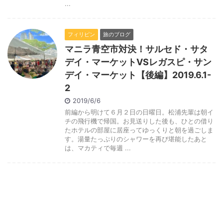
...
フィリピン
旅のブログ
マニラ青空市対決！サルセド・サタ
デイ・マーケットVSレガスピ・サン
デイ・マーケット【後編】2019.6.1-
2
2019/6/6
前編から明けて６月２日の日曜日。松浦先輩は朝イ
チの飛行機で帰国。お見送りした後も、ひとの借り
たホテルの部屋に居座ってゆっくりと朝を過ごしま
す。湯量たっぷりのシャワーを再び堪能したあと
は、マカティで毎週 ...