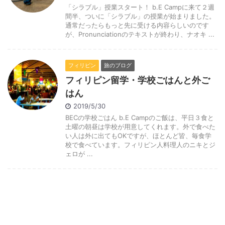
「シラブル」授業スタート！ b.E Campに来て２週
間半、ついに「シラブル」の授業が始まりました。
通常だったらもっと先に受ける内容らしいのです
が、Pronunciationのテキストが終わり、ナオキ ...
フィリピン
旅のブログ
フィリピン留学・学校ごはんと外ご
はん
2019/5/30
BECの学校ごはん b.E Campのご飯は、平日３食と
土曜の朝昼は学校が用意してくれます。外で食べた
い人は外に出てもOKですが、ほとんど皆、毎食学
校で食べています。フィリピン人料理人のニキとジ
ェロが ...