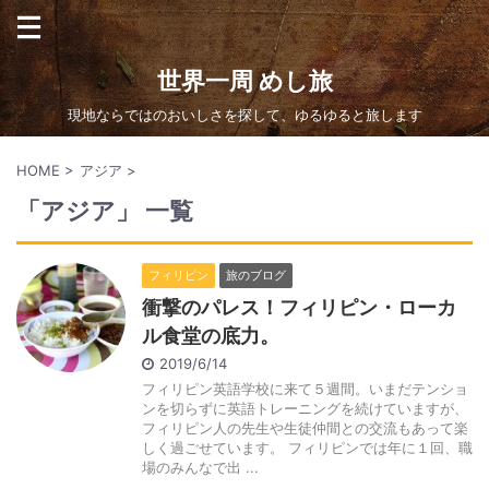
世界一周 めし旅
現地ならではのおいしさを探して、ゆるゆると旅します
HOME
>
アジア
>
「アジア」 一覧
フィリピン
旅のブログ
衝撃のパレス！フィリピン・ローカ
ル食堂の底力。
2019/6/14
フィリピン英語学校に来て５週間。いまだテンショ
ンを切らずに英語トレーニングを続けていますが、
フィリピン人の先生や生徒仲間との交流もあって楽
しく過ごせています。 フィリピンでは年に１回、職
場のみんなで出 ...