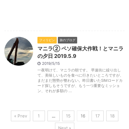
フィリピン
旅のブログ
マニラ② ペソ確保大作戦！とマニラ
の夕日 2019.5.9
2019/5/15
一夜明けて、マニラの朝です。 早速街に繰り出し
て、美味しいものを食べに行きたいところですが、
まだまだ態勢が整わない。昨日書いたSIMロードカ
ード探しもそうですが、もう一つ重要なミッショ
ン、それが多額の ...
« Prev
1
…
15
16
17
18
Next »